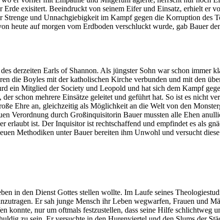
er Erde exisitert. Beeindruckt von seinem Eifer und Einsatz, erhielt e
r Strenge und Unnachgiebigkeit im Kampf gegen die Korruption des Teu
 von heute auf morgen vom Erdboden verschluckt wurde, gab Bauer de
er des derzeiten Earls of Shannon. Als jüngster Sohn war schon immer
aren die Boyles mit der katholischen Kirche verbunden und mit den übe
wurd ein Mitglied der Society und Leopold und hat sich dem Kampf gege
, der schon mehrere Einsätze geleitet und geführt hat. So ist es nicht ver
 große Ehre an, gleichzeitig als Möglichkeit an die Welt von den Monster
en Verordnung durch Großinquisitorin Bauer mussten alle Ehen anullier
r erlaubt ist. Der Inquisitor ist rechtschaffend und empfindet es als gn
ie neuen Methodiken unter Bauer bereiten ihm Unwohl und versucht dies
 in den Dienst Gottes stellen wollte. Im Laufe seines Theologiestudiums
nzutragen. Er sah junge Mensch ihr Leben wegwarfen, Frauen und Männe
en konnte, nur um oftmals festzustellen, dass seine Hilfe schlichtweg 
uldig zu sein. Er versuchte in den Hurenviertel und den Slums der Stä