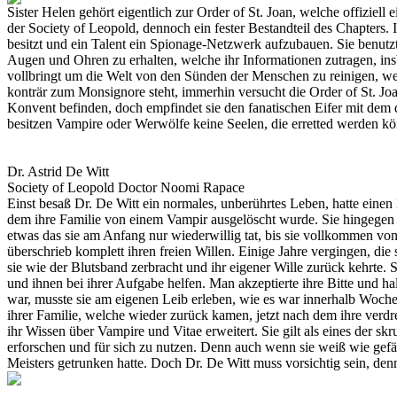
Sister Helen gehört eigentlich zur Order of St. Joan, welche offiziell
der Society of Leopold, dennoch ein fester Bestandteil des Chapters.
besitzt und ein Talent ein Spionage-Netzwerk aufzubauen. Sie benut
Augen und Ohren zu erhalten, welche ihr Informationen zutragen, insbe
vollbringt um die Welt von den Sünden der Menschen zu reinigen, wel
konträr zum Monsignore steht, immerhin versucht die Order of St. Jo
Konvent befinden, doch empfindet sie den fanatischen Eifer mit dem de
besitzen Vampire oder Werwölfe keine Seelen, die erretted werden kö
Dr. Astrid De Witt
Society of Leopold
Doctor
Noomi Rapace
Einst besaß Dr. De Witt ein normales, unberührtes Leben, hatte einen
dem ihre Familie von einem Vampir ausgelöscht wurde. Sie hingegen 
etwas das sie am Anfang nur wiederwillig tat, bis sie vollkommen v
überschrieb komplett ihren freien Willen. Einige Jahre vergingen, di
sie wie der Blutsband zerbracht und ihr eigener Wille zurück kehrte. Si
und ihnen bei ihrer Aufgabe helfen. Man akzeptierte ihre Bitte und ha
war, musste sie am eigenen Leib erleben, wie es war innerhalb Woch
ihrer Familie, welche wieder zurück kamen, jetzt nach dem ihre verdre
ihr Wissen über Vampire und Vitae erweitert. Sie gilt als eines der sk
erforschen und für sich zu nutzen. Denn auch wenn sie weiß wie gefäh
Meisters getrunken hatte. Doch Dr. De Witt muss vorsichtig sein, den