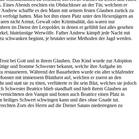
 aus. Eines Abends erschien ein Obdachloser an der Tür, welchem er
her Andrew schaffte es den Mann mit seinem festen Glauben zurück zu
t verfolgt hatten. Man bot ihm einen Platz unter den Hexenjägern an
aren nicht Armut, Gewalt oder Kriminalität, das waren nur
en im Dienst der Leopolder, in denen er gefühlt fast alles gesehen
rkel, blutrünstige Werwölfe. Father Andrew kämpft jede Nacht mit
r zu schwanken beginnt, je brutaler seine Methoden der Jagd werden.
Trost bei Gott und in ihrem Glauben. Das Kind wurde zur Adoption
 gütige und fromme Schwester bekannt, welche ihre Aufgabe im
 zu restaurieren. Während der Bauarbeiten wurde ein alter schlafender
 Monster mit immensem Blutdurst auf, welchen er zuerst an den
und statt sie zu töten, verfütterte er ihr sein Blut, welches sie jedoch
och Schwester Beatrice blieb standhaft und hielt ihrem Glauben an
 vernichteten den Vampir und boten auch Beatrice einen Platz in
ein heiliges Schwert schwingen kann und dies ohne Gnade tut.
 gerechten Zorn des Herrn auf die Diener Satans niederregnen zu