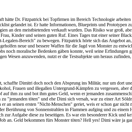
hätte Dr. Fitzpatrick bei Topfirmen im Bereich Technologie arbeiten kö
list gelandet ist. Er hatte Informationen, Blueprints und Prototypen z
n an den meistbietenden verkauft wurden. Das Risiko war groß, aber 
e Frau, Kinder und seinen guten Ruf. Eines Tages trat einer seiner Black
t-Legalen-Bereich" zu bewegen. Fitzpatrick hörte sich das Angebot an, er
 geholfen neue und bessere Waffen für die Jagd von Monster zu entwick
 Jobs noch moralische Bedenken gäben konnte, weil seine Erfindunge
ngen Wesen anzuwenden, nutzt er die Testsubjekte um heraus zufinden, 
haffte Dimitri doch noch den Absprung ins Militär, nur um dort unehr
lkohol, Frauen und illegallen Untergrund-Kämpfen zu vergessen, aber d
pf auf ihm zu und bot ihm gutes Geld, wenn er jemanden zusammensch
"jemanden töten" und ehe Dimi sich versah, war zu einer Art Söldner 
r an seinen ersten "Nicht-Menschen" geriet, weis er schon gar nicht m
bei der Berührung von Sonnenstrahlen in Flammen aufging und zu einem 
ch zur Aufgabe diese zu beseitigen. Es war ein besonderer Kick und k
ob an. Geld bekommen fürs Monster töten? Hell yes! Dimi wäre ja gan