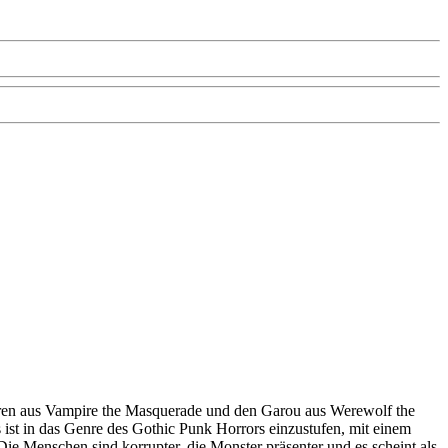
ren aus
Vampire the Masquerade
und den Garou aus
Werewolf the
 ist in das Genre des
Gothic Punk Horrors
einzustufen, mit einem
e Menschen sind korrupter, die Monster präsenter und es scheint als