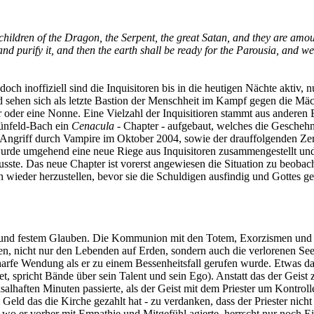
hildren of the Dragon, the Serpent, the great Satan, and they are amoun
and purify it, and then the earth shall be ready for the Parousia, and w
, doch inoffiziell sind die Inquisitoren bis in die heutigen Nächte akti
ehen sich als letzte Bastion der Menschheit im Kampf gegen die Mächt
ster oder eine Nonne. Eine Vielzahl der Inquisitioren stammt aus anderen
rünfeld-Bach ein
Cenacula
- Chapter - aufgebaut, welches die Gescheh
 Angriff durch Vampire im Oktober 2004, sowie der drauffolgenden Z
wurde umgehend eine neue Riege aus Inquisitoren zusammengestellt und
usste. Das neue Chapter ist vorerst angewiesen die Situation zu beobac
ieder herzustellen, bevor sie die Schuldigen ausfindig und Gottes ger
 und festem Glauben. Die Kommunion mit den Totem, Exorzismen und Em
können, nicht nur den Lebenden auf Erden, sondern auch die verlorenen 
rfe Wendung als er zu einem Bessenheitsfall gerufen wurde. Etwas das 
, spricht Bände über sein Talent und sein Ego). Anstatt das der Geist 
salhaften Minuten passierte, als der Geist mit dem Priester um Kontroll
 Geld das die Kirche gezahlt hat - zu verdanken, dass der Priester nich
h wo er vorher mit Empathie und Mitgefühl agierte, herrscht nur noch E