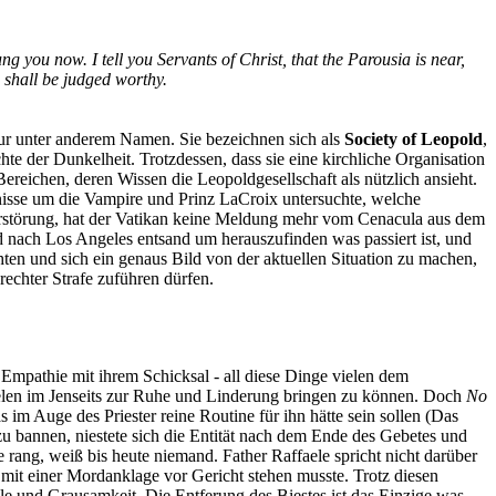
g you now. I tell you Servants of Christ, that the Parousia is near,
e shall be judged worthy.
v, nur unter anderem Namen. Sie bezeichnen sich als
Society of Leopold
,
e der Dunkelheit. Trotzdessen, dass sie eine kirchliche Organisation
 Bereichen, deren Wissen die Leopoldgesellschaft als nützlich ansieht.
nisse um die Vampire und Prinz LaCroix untersuchte, welche
erstörung, hat der Vatikan keine Meldung mehr vom Cenacula aus dem
 nach Los Angeles entsand um herauszufinden was passiert ist, und
hten und sich ein genaus Bild von der aktuellen Situation zu machen,
echter Strafe zuführen dürfen.
pathie mit ihrem Schicksal - all diese Dinge vielen dem
Seelen im Jenseits zur Ruhe und Linderung bringen zu können. Doch
No
im Auge des Priester reine Routine für ihn hätte sein sollen (Das
zu bannen, niestete sich die Entität nach dem Ende des Gebetes und
e rang, weiß bis heute niemand. Father Raffaele spricht nicht darüber
t mit einer Mordanklage vor Gericht stehen musste. Trotz diesen
ile und Grausamkeit. Die Entferung des Biestes ist das Einzige was