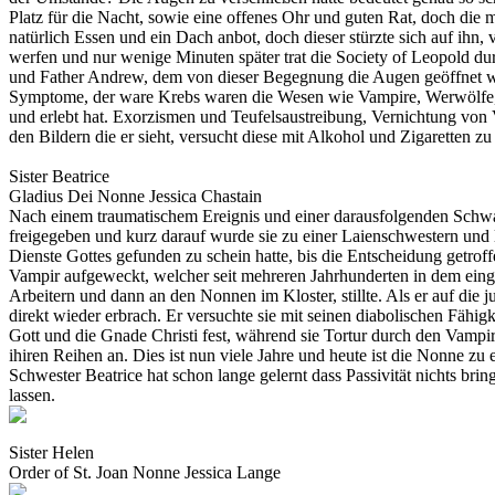
Platz für die Nacht, sowie eine offenes Ohr und guten Rat, doch die m
natürlich Essen und ein Dach anbot, doch dieser stürzte sich auf ihn
werfen und nur wenige Minuten später trat die Society of Leopold dur
und Father Andrew, dem von dieser Begegnung die Augen geöffnet wur
Symptome, der ware Krebs waren die Wesen wie Vampire, Werwölfe, Hex
und erlebt hat. Exorzismen und Teufelsaustreibung, Vernichtung von
den Bildern die er sieht, versucht diese mit Alkohol und Zigaretten 
Sister Beatrice
Gladius Dei
Nonne
Jessica Chastain
Nach einem traumatischem Ereignis und einer darausfolgenden Schwan
freigegeben und kurz darauf wurde sie zu einer Laienschwestern und 
Dienste Gottes gefunden zu schein hatte, bis die Entscheidung getroff
Vampir aufgeweckt, welcher seit mehreren Jahrhunderten in dem einge
Arbeitern und dann an den Nonnen im Kloster, stillte. Als er auf die ju
direkt wieder erbrach. Er versuchte sie mit seinen diabolischen Fähig
Gott und die Gnade Christi fest, während sie Tortur durch den Vampir
ihiren Reihen an. Dies ist nun viele Jahre und heute ist die Nonne z
Schwester Beatrice hat schon lange gelernt dass Passivität nichts bri
lassen.
Sister Helen
Order of St. Joan
Nonne
Jessica Lange