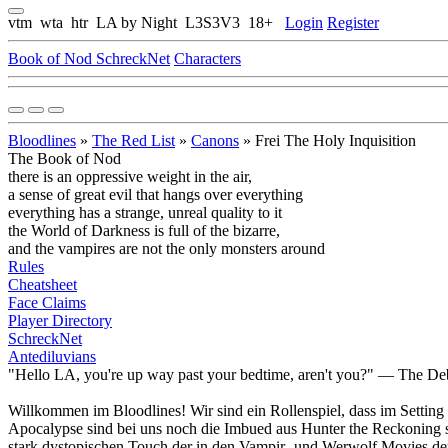
vtm wta htr LA by Night L3S3V3 18+
Login
Register
Book of Nod
SchreckNet
Characters
Bloodlines
»
The Red List
»
Canons
»
Frei The Holy Inquisition
The Book of Nod
there is an oppressive weight in the air,
a sense of great evil that hangs over everything
everything has a strange, unreal quality to it
the World of Darkness is full of the bizarre,
and the vampires are not the only monsters around
Rules
Cheatsheet
Face Claims
Player Directory
SchreckNet
Antediluvians
"Hello LA, you're up way past your bedtime, aren't you?" — The De
Willkommen im Bloodlines! Wir sind ein Rollenspiel, dass im Setting
Apocalypse
sind bei uns noch die Imbued aus
Hunter the Reckoning
s
stark dystopischen Touch der in den Vampir- und Werwolf Movies der 