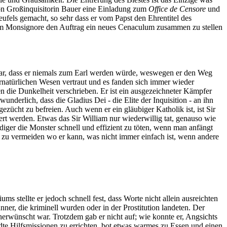
r von Großinquisitorin Bauer eine Einladung zum
Office de Censore
und
fels gemacht, so sehr dass er vom Papst den Ehrentitel des
m Monsignore den Auftrag ein neues Cenaculum zusammen zu stellen
 klar, dass er niemals zum Earl werden würde, weswegen er den Weg
rnatürlichen Wesen vertraut und es fanden sich immer wieder
n die Dunkelheit verschrieben. Er ist ein ausgezeichneter Kämpfer
wunderlich, dass die Gladius Dei - die Elite der Inquisition - an ihn
gezücht zu befreien. Auch wenn er ein gläubiger Katholik ist, ist Sir
t werden. Etwas das Sir William nur wiederwillig tat, genauso wie
ädiger die Monster schnell und effizient zu töten, wenn man anfängt
e zu vermeiden wo er kann, was nicht immer einfach ist, wenn andere
 stellte er jedoch schnell fest, dass Worte nicht allein ausreichten
r, die kriminell wurden oder in der Prostitution landeten. Der
unerwünscht war. Trotzdem gab er nicht auf; wie konnte er, Angsichts
dte Hilfsmissionen zu errichten, bot etwas warmes zu Essen und einen