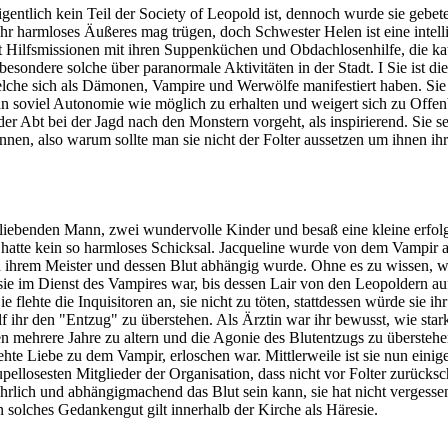
 eigentlich kein Teil der Society of Leopold ist, dennoch wurde sie gebe
 Ihr harmloses Äußeres mag trügen, doch Schwester Helen ist eine intel
zt Hilfsmissionen mit ihren Suppenküchen und Obdachlosenhilfe, die k
sondere solche über paranormale Aktivitäten in der Stadt. I Sie ist di
che sich als Dämonen, Vampire und Werwölfe manifestiert haben. Sie g
an soviel Autonomie wie möglich zu erhalten und weigert sich zu Offe
r Abt bei der Jagd nach den Monstern vorgeht, als inspirierend. Sie sel
nnen, also warum sollte man sie nicht der Folter aussetzen um ihnen i
 liebenden Mann, zwei wundervolle Kinder und besaß eine kleine erfolg
hatte kein so harmloses Schicksal. Jacqueline wurde von dem Vampir 
on ihrem Meister und dessen Blut abhängig wurde. Ohne es zu wissen,
e sie im Dienst des Vampires war, bis dessen Lair von den Leopoldern a
e flehte die Inquisitoren an, sie nicht zu töten, stattdessen würde sie i
lf ihr den "Entzug" zu überstehen. Als Ärztin war ihr bewusst, wie sta
en mehrere Jahre zu altern und die Agonie des Blutentzugs zu überste
hte Liebe zu dem Vampir, erloschen war. Mittlerweile ist sie nun einig
rupellosesten Mitglieder der Organisation, dass nicht vor Folter zurück
rlich und abhängigmachend das Blut sein kann, sie hat nicht vergessen 
n solches Gedankengut gilt innerhalb der Kirche als Häresie.