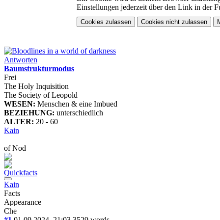
Einstellungen jederzeit über den Link in der F
in a world of darkness
Antworten
Baumstrukturmodus
Frei
The Holy Inquisition
The Society of Leopold
WESEN:
Menschen & eine Imbued
BEZIEHUNG:
unterschiedlich
ALTER:
20 - 60
Kain
of Nod
Quickfacts
Kain
Facts
Appearance
Che
#1
01.09.2024, 21:03
3529
words