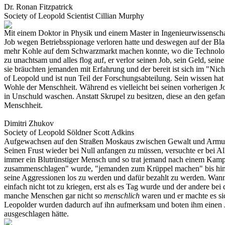
Dr. Ronan Fitzpatrick
Society of Leopold
Scientist
Cillian Murphy
Mit einem Doktor in Physik und einem Master in Ingenieurwissenschaft 
Job wegen Betriebsspionage verloren hatte und deswegen auf der Black
mehr Kohle auf dem Schwarzmarkt machen konnte, wo die Technologie
zu unachtsam und alles flog auf, er verlor seinen Job, sein Geld, sein
sie bräuchten jemanden mit Erfahrung und der bereit ist sich im "Nich
of Leopold und ist nun Teil der Forschungsabteilung. Sein wissen hat
Wohle der Menschheit. Während es vielleicht bei seinen vorherigen
in Unschuld waschen. Anstatt Skrupel zu besitzen, diese an den gefa
Menschheit.
Dimitri Zhukov
Society of Leopold
Söldner
Scott Adkins
Aufgewachsen auf den Straßen Moskaus zwischen Gewalt und Armut, sc
Seinen Frust wieder bei Null anfangen zu müssen, versuchte er bei A
immer ein Blutrünstiger Mensch und so trat jemand nach einem Kam
zusammenschlagen" wurde, "jemanden zum Krüppel machen" bis hin zu 
seine Aggressionen los zu werden und dafür bezahlt zu werden. Wann e
einfach nicht tot zu kriegen, erst als es Tag wurde und der andere 
manche Menschen gar nicht so
menschlich
waren und er machte es si
Leopolder wurden dadurch auf ihn aufmerksam und boten ihm einen J
ausgeschlagen hätte.