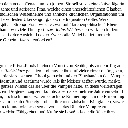
ten dem neuen Cenaculum zu joinen. Sie selbst ist keine aktive Jägerin
ligente und gerissene Frau, welche einen unerschütterlichen Glauben
atholischen Waisenheime und ähnliche kirchlichen Organisationen um
e felsenfesten Überzeugung, dass die Inquisition Gottes Werk
ilt als Strenge Frau, welche zwar auf "kirchenpolitischer" Ebene
nbaren wieviele Theurgist bzw.
Judas Witches
sich wirklich in dem
bst ist der Ansicht dass der Zweck alle Mittel heiligt, immerhin
hre Geheimnisse zu entlocken?
reiche Privat-Praxis in einem Vorort von Seattle, bis zu dem Tag an
als
Blut-Sklave
gehalten und musste ihm auf vielerleiweise hörig sein,
 wurde sie zu seinem Ghoul gemacht und der Blutsband an den Vampir
ufgespürt und gestürmt wurde. Als ihr Meister getötet wurde, merkte
hr ganzes Wissen das sie über die Vampire hatte, an diese weitertragen
rk ein Drogenentzug sein konnte, aber da sie mehrere Jahre ein Ghoul
hen, noch schlimmer waren jedoch die Erinnerungen an die Ermordung
e Jahre bei der Society und hat ihre medizinischen Fähigkeiten, sowie
schreckt und wie besessen davon ist, das Blut der Vampire zu
welche Fähigkeiten und Kräfte sie besaß, als sie die Vitae ihres