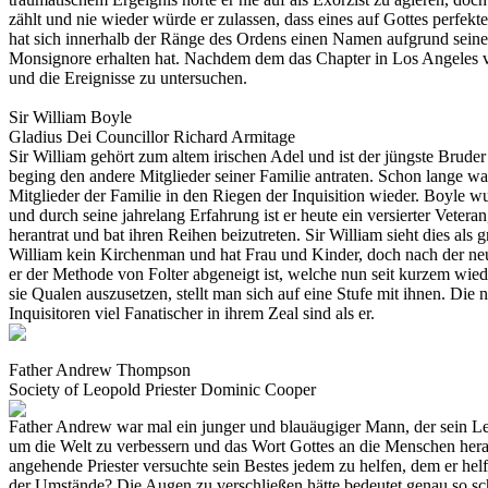
zählt und nie wieder würde er zulassen, dass eines auf Gottes perfekt
hat sich innerhalb der Ränge des Ordens einen Namen aufgrund seine
Monsignore erhalten hat. Nachdem dem das Chapter in Los Angeles
und die Ereignisse zu untersuchen.
Sir William Boyle
Gladius Dei
Councillor
Richard Armitage
Sir William gehört zum altem irischen Adel und ist der jüngste Brud
beging den andere Mitglieder seiner Familie antraten. Schon lange w
Mitglieder der Familie in den Riegen der Inquisition wieder. Boyle 
und durch seine jahrelang Erfahrung ist er heute ein versierter Veteran
herantrat und bat ihren Reihen beizutreten. Sir William sieht dies als
William kein Kirchenman und hat Frau und Kinder, doch nach der neu
er der Methode von Folter abgeneigt ist, welche nun seit kurzem wiede
sie Qualen auszusetzen, stellt man sich auf eine Stufe mit ihnen. D
Inquisitoren viel Fanatischer in ihrem Zeal sind als er.
Father Andrew Thompson
Society of Leopold
Priester
Dominic Cooper
Father Andrew war mal ein junger und blauäugiger Mann, der sein Leben
um die Welt zu verbessern und das Wort Gottes an die Menschen hera
angehende Priester versuchte sein Bestes jedem zu helfen, dem er helf
der Umstände? Die Augen zu verschließen hätte bedeutet genau so sch