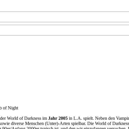
b of Night
 der
World of Darkness
im
Jahr 2005
in L.A. spielt. Neben den Vampi
owie diverse Menschen (Unter)-Arten spielbar. Die World of Darkness
90er/Anfang 2000er typisch ist, und den wir einzufangen versuchen. Di