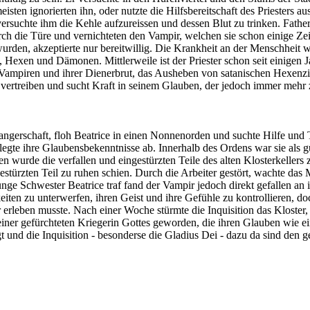
eisten ignorierten ihn, oder nutzte die Hilfsbereitschaft des Priesters
, versuchte ihm die Kehle aufzureissen und dessen Blut zu trinken. Fat
ch die Türe und vernichteten den Vampir, welchen sie schon einige Zei
den, akzeptierte nur bereitwillig. Die Krankheit an der Menschheit w
en und Dämonen. Mittlerweile ist der Priester schon seit einigen Jahr
 Vampiren und ihrer Dienerbrut, das Ausheben von satanischen Hexenzi
zu vertreiben und sucht Kraft in seinem Glauben, der jedoch immer meh
gerschaft, floh Beatrice in einen Nonnenorden und suchte Hilfe und 
legte ihre Glaubensbekenntnisse ab. Innerhalb des Ordens war sie als
en wurde die verfallen und eingestürzten Teile des alten Klosterkellers
stürzten Teil zu ruhen schien. Durch die Arbeiter gestört, wachte das
nge Schwester Beatrice traf fand der Vampir jedoch direkt gefallen an ihr 
keiten zu unterwerfen, ihren Geist und ihre Gefühle zu kontrollieren, d
 erleben musste. Nach einer Woche stürmte die Inquisition das Kloster,
u einer gefürchteten Kriegerin Gottes geworden, die ihren Glauben wie 
ngt und die Inquisition - besonderse die Gladius Dei - dazu da sind den