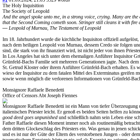
The Holy Inquisition
The Society of Leopold
And the angel spoke unto me, in a strong voice, crying. Many are the c
that the Second Coming cometh soon. Stringer still cleans it with fire 
―
Leopold of Murnau, The Testament of Leopold
Im 18. Jahrhundert wurde die kirchliche Inquisiton offiziell aufgelöst
nach dem heiligen Leopold von Murnau, dessem Credo sie folgen und s
sind, die stark von ihr finanziert wird, ist nicht jeder von ihnen Prie
In Los Angeles hat sich unter dem ehemaligen Anführer Inquisitor G
Grünfeld-Bachs Familie seit mehreren Generationen jagte. Nach dem
St. Getrud Kloster oder ihrem Anführer Grünfeld-Bach erhalten. Es 
wieso der Inquisitor zu dem fatalen Mittel des Exterminatus greifen m
sowie wenn möglich die verlorenen Informationen von Grünfeld-Bach w
Monsignore Raffaele Benedetti
Office of Censors
Abt
Joseph Fiennes
Monsignore Raffaele Benedetti ist ein Mann von tiefer Überzeugung
italienischen Priester leicht. Er genoß es beiden Seiten helfen zu 
good deed goes unpunished
und schließlich nahm sein Leben eine scha
Father Raffaele diesen Moment immer noch als routinemäßig betrachtet
dem dritten Glockeschlag des Priesters ein. Was genau in jenen schick
und es ist nur der Güte der Eltern des verstorbenen Jungen - oder dem
traumatischem Ergeignis hörte er nie auf als Exorzist zu agieren, doc