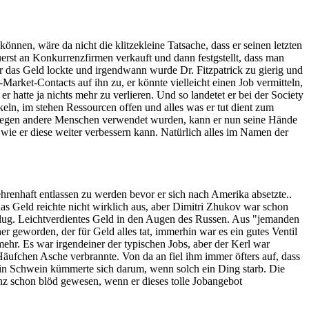
nnen, wäre da nicht die klitzekleine Tatsache, dass er seinen letzten
uerst an Konkurrenzfirmen verkauft und dann festgstellt, dass man
das Geld lockte und irgendwann wurde Dr. Fitzpatrick zu gierig und
-Market-Contacts auf ihn zu, er könnte vielleicht einen Job vermitteln,
 hatte ja nichts mehr zu verlieren. Und so landetet er bei der Society
eln, im stehen Ressourcen offen und alles was er tut dient zum
n gegen andere Menschen verwendet wurden, kann er nun seine Hände
wie er diese weiter verbessern kann. Natürlich alles im Namen der
enhaft entlassen zu werden bevor er sich nach Amerika absetzte..
as Geld reichte nicht wirklich aus, aber Dimitri Zhukov war schon
lug. Leichtverdientes Geld in den Augen des Russen. Aus "jemanden
geworden, der für Geld alles tat, immerhin war es ein gutes Ventil
ehr. Es war irgendeiner der typischen Jobs, aber der Kerl war
Häufchen Asche verbrannte. Von da an fiel ihm immer öfters auf, dass
ein Schwein kümmerte sich darum, wenn solch ein Ding starb. Die
z schon blöd gewesen, wenn er dieses tolle Jobangebot